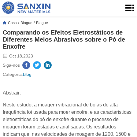
Casa
Produtos
/
/
Casa
Blogue
Blogue
Comparando os Efeitos Eletrostáticos de
Aplicação
Diferentes Meios Abrasivos sobre o Pó de
Enxofre
Blogue
Oct 18,2023
Quem
Siga-nos
Categoria:
Blog
somos
Contato
Abstrair:
Neste estudo, a moagem vibracional de bolas de alta
frequência foi usada para moer enxofre, e as características
eletrostáticas do pó de enxofre durante o processo de
moagem foram testadas e analisadas. Os resultados
indicam que, nas velocidades de moagem de 1200, 1500 e