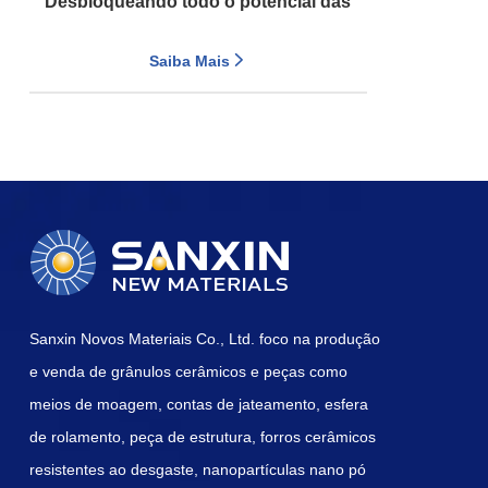
Desbloqueando todo o potencial das
baterias LFP: tecnologia avançada de
Saiba Mais
processamento nano-úmido para
materiais catódicos de fosfato de ferro e
lítio de alto desempenho
Sanxin Novos Materiais Co., Ltd. foco na produção
e venda de grânulos cerâmicos e peças como
meios de moagem, contas de jateamento, esfera
de rolamento, peça de estrutura, forros cerâmicos
resistentes ao desgaste, nanopartículas nano pó