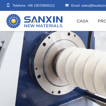
Telefone: +86 19070858212
Email:
sales@beadszir
CASA
PR