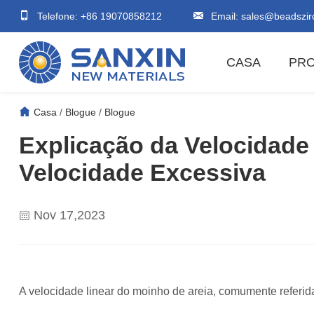
Telefone: +86 19070858212
Email:
sales@beadszir
CASA
PR
Casa
/
Blogue
/
Blogue
Explicação da Velocidade
Velocidade Excessiva
Nov 17,2023
A velocidade linear do moinho de areia, comumente referid