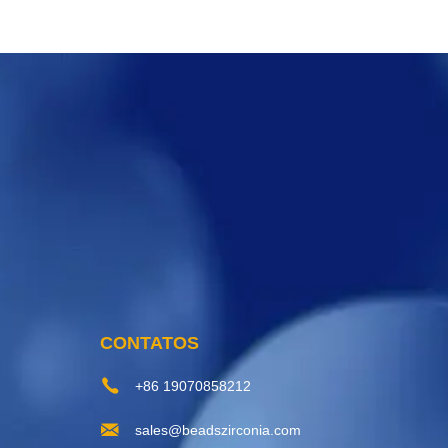
CONTATOS
+86 19070858212
sales@beadszirconia.com