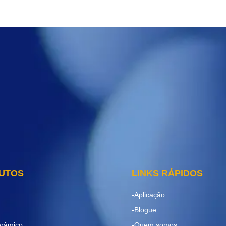
DUTOS
LINKS RÁPIDOS
-Aplicação
-Blogue
erâmico
-Quem somos