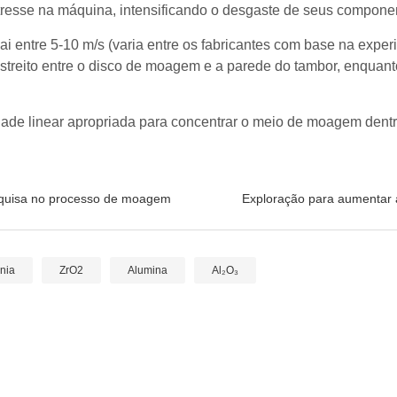
stresse na máquina, intensificando o desgaste de seus componen
cai entre 5-10 m/s (varia entre os fabricantes com base na expe
streito entre o disco de moagem e a parede do tambor, enquant
idade linear apropriada para concentrar o meio de moagem dent
esquisa no processo de moagem
Exploração para aumentar a
onia
ZrO2
Alumina
Al₂O₃