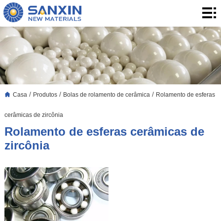
Casa
Produtos
Aplicação
Blogue
/
/
/
Casa
Produtos
Bolas de rolamento de cerâmica
Rolamento de esferas
Quem
cerâmicas de zircônia
somos
Contato
Rolamento de esferas cerâmicas de
zircônia