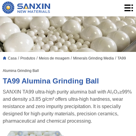
Casa
Produtos
Aplicação
Blogue
/
/
/
/
Casa
Produtos
Meios de moagem
Minerals Grinding Media
TA99
Quem
Alumina Grinding Ball
somos
Contato
TA99 Alumina Grinding Ball
SANXIN TA99 ultra-high purity alumina ball with Al₂O₃≥99%
and density ≥3.85 g/cm³ offers ultra-high hardness, wear
resistance and zero impurity precipitation. It is specially
designed for high-purity materials, precision ceramics,
pharmaceutical and chemical processing.