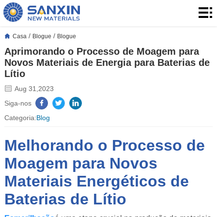
Casa
Produtos
/
/
Casa
Blogue
Blogue
Aprimorando o Processo de Moagem para
Aplicação
Novos Materiais de Energia para Baterias de
Lítio
Blogue
Aug 31,2023
Quem
Siga-nos
Categoria:
Blog
somos
Contato
Melhorando o Processo de
Moagem para Novos
Materiais Energéticos de
Baterias de Lítio