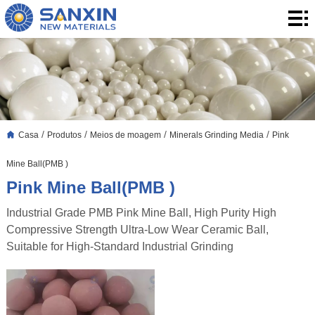
Casa
Produtos
Aplicação
Blogue
/
/
/
/
Casa
Produtos
Meios de moagem
Minerals Grinding Media
Pink
Quem
Mine Ball(PMB )
somos
Contato
Pink Mine Ball(PMB )
Industrial Grade PMB Pink Mine Ball, High Purity High
Compressive Strength Ultra-Low Wear Ceramic Ball,
Suitable for High-Standard Industrial Grinding